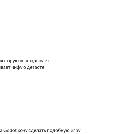
е которую выкладывает
вает инфу о девасте
на Godot хочу сделать подобную игру