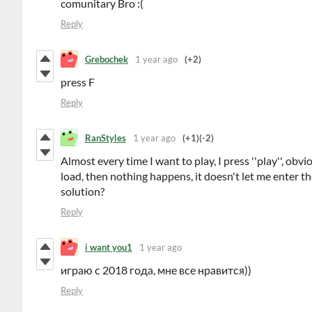
comunitary Bro :(
Reply
Grebochek
1 year ago
(+2)
press F
Reply
RanStyles
1 year ago
(+1)
(-2)
Almost every time I want to play, I press ''play'', obvi
load, then nothing happens, it doesn't let me enter th
solution?
Reply
i want you1
1 year ago
играю с 2018 года, мне все нравится))
Reply