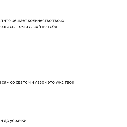
нял что решает количество твоих
деш з сватом и лазой но тебя
 сам со сватом и лазой это уже твои
ни до усрачки