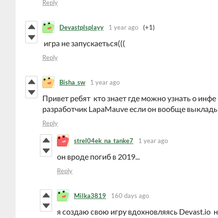
Reply
Devastplsplayy
1 year ago
(+1)
игра не запускаеться(((
Reply
Bisha_sw
1 year ago
Привет ребят кто знает где можно узнать о инф
разработчик LapaMauve если он вообще выклады
Reply
strel04ek_na_tanke7
1 year ago
он вроде погиб в 2019...
Reply
Milka3819
160 days ago
я создаю свою игру вдохновляясь Devast.io 