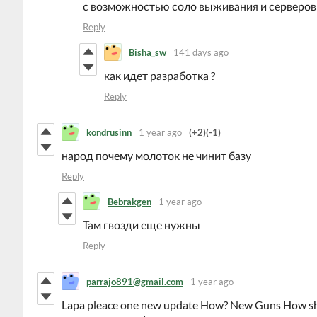
с возможностью соло выживания и серверов
Reply
Bisha_sw
141 days ago
как идет разработка ?
Reply
kondrusinn
1 year ago
(+2)
(-1)
народ почему молоток не чинит базу
Reply
Bebrakgen
1 year ago
Там гвозди еще нужны
Reply
parrajo891@gmail.com
1 year ago
Lapa pleace one new update How? New Guns How shot