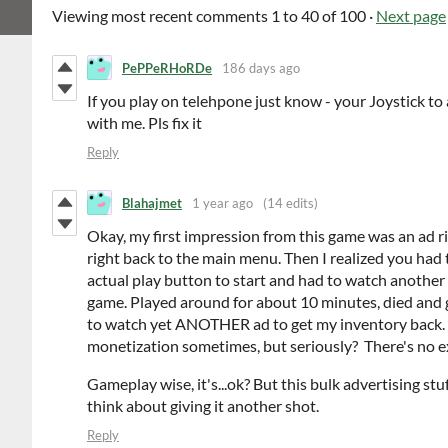
Viewing most recent comments
1
to
40
of 100
·
Next page
PePPeRHoRDe
186 days ago
If you play on telehpone just know - your Joystick to a
with me. Pls fix it
Reply
Blahajmet
1 year ago
(14 edits)
Okay, my first impression from this game was an ad ri
right back to the main menu. Then I realized you had t
actual play button to start and had to watch another 
game. Played around for about 10 minutes, died and g
to watch yet ANOTHER ad to get my inventory back. 
monetization sometimes, but seriously? There's no e
Gameplay wise, it's...ok? But this bulk advertising st
think about giving it another shot.
Reply