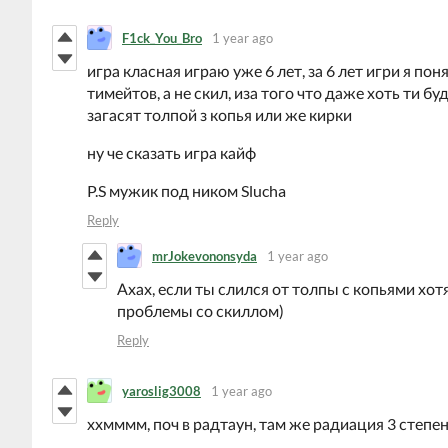
F1ck_You_Bro
1 year ago
игра класная играю уже 6 лет, за 6 лет игри я по
тимейтов, а не скил, иза того что даже хоть ти бу
загасят толпой з копья или же кирки
ну че сказать игра кайф
P.S мужик под ником Slucha
Reply
mrJokevononsyda
1 year ago
Ахах, если ты слился от толпы с копьями хотя
проблемы со скиллом)
Reply
yaroslig3008
1 year ago
ххмммм, поч в радтаун, там же радиация 3 степе